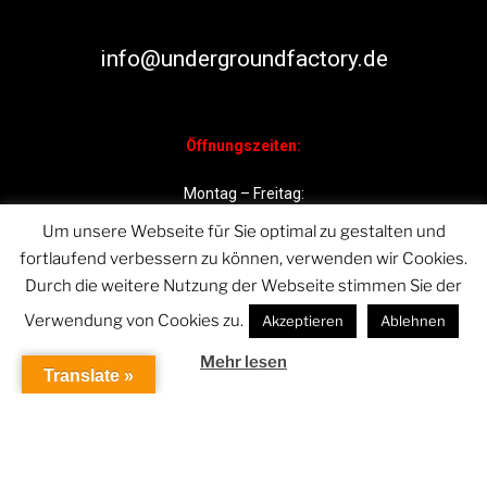
info@undergroundfactory.de
Öffnungszeiten:
Montag – Freitag:
11.00 – 19.00 Uhr
Um unsere Webseite für Sie optimal zu gestalten und
fortlaufend verbessern zu können, verwenden wir Cookies.
Samstag: 11.00 – 17.00 Uhr
Durch die weitere Nutzung der Webseite stimmen Sie der
Verwendung von Cookies zu.
Akzeptieren
Ablehnen
Mehr lesen
Translate »