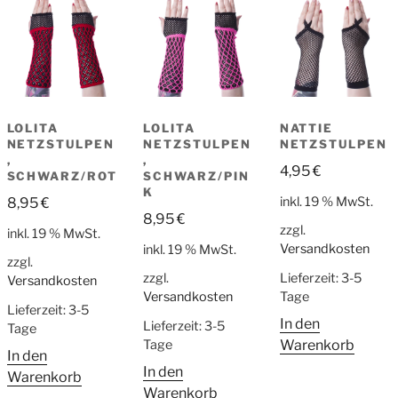
LOLITA
LOLITA
NATTIE
NETZSTULPEN
NETZSTULPEN
NETZSTULPEN
,
,
4,95
€
SCHWARZ/ROT
SCHWARZ/PIN
K
inkl. 19 % MwSt.
8,95
€
8,95
€
zzgl.
inkl. 19 % MwSt.
Versandkosten
inkl. 19 % MwSt.
zzgl.
Lieferzeit:
3-5
zzgl.
Versandkosten
Tage
Versandkosten
Lieferzeit:
3-5
In den
Lieferzeit:
3-5
Tage
Tage
Warenkorb
In den
In den
Warenkorb
Warenkorb