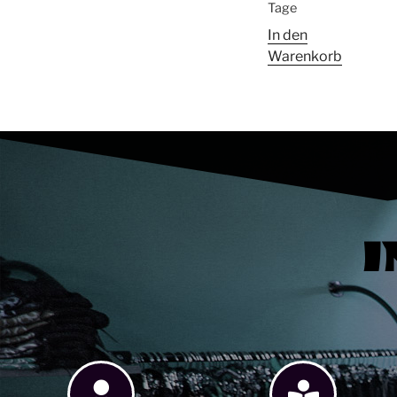
Tage
In den
Warenkorb
I