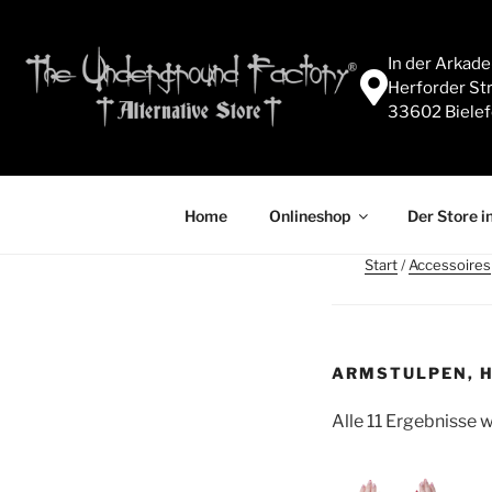
In der Arkad
Herforder Str
33602 Bielef
Home
Onlineshop
Der Store in
Start
/
Accessoires
ARMSTULPEN, H
Alle 11 Ergebnisse 