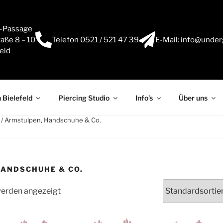
e-Passage
aße 8 – 10
Telefon 0521 / 521 47 39
E-Mail: info@under
eld
 Bielefeld
Piercing Studio
Info’s
Über uns
/ Armstulpen, Handschuhe & Co.
ANDSCHUHE & CO.
werden angezeigt