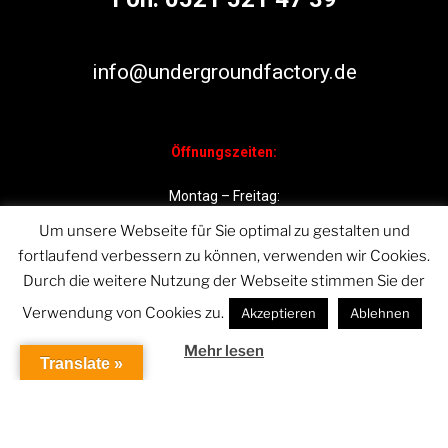
info@undergroundfactory.de
Öffnungszeiten:
Montag – Freitag:
11.00 – 19.00 Uhr
Um unsere Webseite für Sie optimal zu gestalten und
fortlaufend verbessern zu können, verwenden wir Cookies.
Samstag: 11.00 – 17.00 Uhr
Durch die weitere Nutzung der Webseite stimmen Sie der
Verwendung von Cookies zu.
Akzeptieren
Ablehnen
Mehr lesen
Translate »