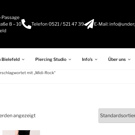
e-Passage
aße 8 – 10
Telefon 0521 / 521 47 39
E-Mail: info@under
eld
 Bielefeld
Piercing Studio
Info’s
Über uns
rschlagwortet mit „Midi-Rock“
werden angezeigt