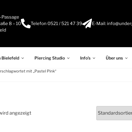
e-Passage
aße 8 – 10
Telefon 0521 / 521 47 39
E-Mail: info@under
eld
 Bielefeld
Piercing Studio
Info’s
Über uns
rschlagwortet mit „Pastel Pink“
wird angezeigt