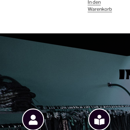
In den
Warenkorb
I