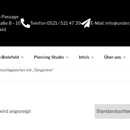
e-Passage
aße 8 – 10
Telefon 0521 / 521 47 39
E-Mail: info@under
eld
 Bielefeld
Piercing Studio
Info’s
Über uns
rschlagwortet mit „Tangerine“
wird angezeigt