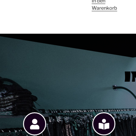
In den
Warenkorb
I