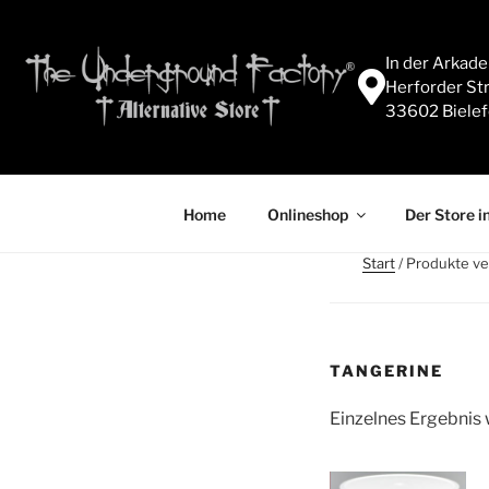
In der Arkad
Herforder Str
33602 Bielef
Home
Onlineshop
Der Store in
Start
/ Produkte ve
TANGERINE
Einzelnes Ergebnis 