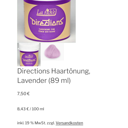
Directions Haartönung,
Lavender (89 ml)
7,50
€
8,43
€
/
100
ml
inkl. 19 % MwSt.
zzgl.
Versandkosten