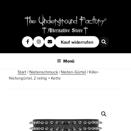
Kauf widerrufen
Menü
Start
/
Nietenschmuck
/
Nieten-Gürtel
/ Killer-
Nietengürtel, 2 reihig + Kette