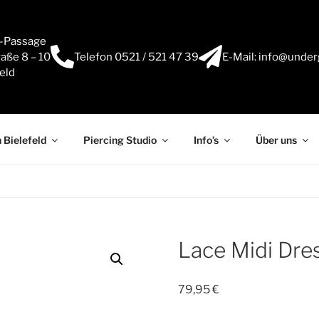
e-Passage
aße 8 – 10
Telefon 0521 / 521 47 39
E-Mail: info@under
eld
 Bielefeld
Piercing Studio
Info’s
Über uns
Lace Midi Dre
79,95
€