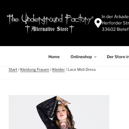
In der Arkad
Herforder Str
33602 Bielef
Home
Onlineshop
Der Store in
Start
/
Kleidung Frauen
/
Kleider
/ Lace Midi Dress