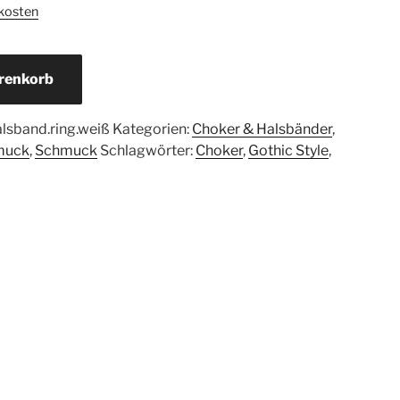
kosten
renkorb
lsband.ring.weiß
Kategorien:
Choker & Halsbänder
,
muck
,
Schmuck
Schlagwörter:
Choker
,
Gothic Style
,