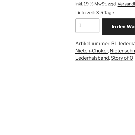
inkl. 19 % MwSt.
zzgl.
Versand
Lieferzeit:
3-5 Tage
In den Wa
Artikelnummer:
BL-lederha
Nieten-Choker
,
Nietensch
Lederhalsband
,
Story of O