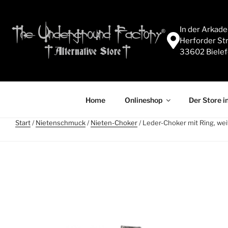
In der Arkad
Herforder Str
33602 Bielef
Home
Onlineshop
Der Store in
Start
/
Nietenschmuck
/
Nieten-Choker
/ Leder-Choker mit Ring, we