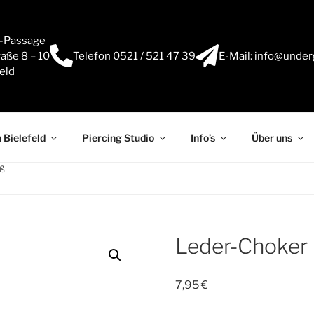
e-Passage
aße 8 – 10
Telefon 0521 / 521 47 39
E-Mail: info@under
eld
 Bielefeld
Piercing Studio
Info’s
Über uns
iß
Leder-Choker 
7,95
€