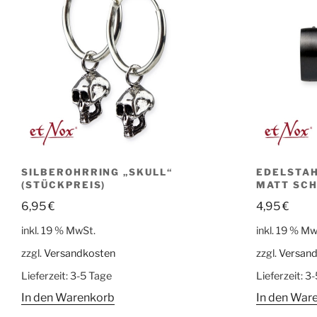
SILBEROHRRING „SKULL“
EDELSTAH
(STÜCKPREIS)
MATT SC
6,95
€
4,95
€
inkl. 19 % MwSt.
inkl. 19 % Mw
zzgl.
Versandkosten
zzgl.
Versan
Lieferzeit:
3-5 Tage
Lieferzeit:
3-
In den Warenkorb
In den War