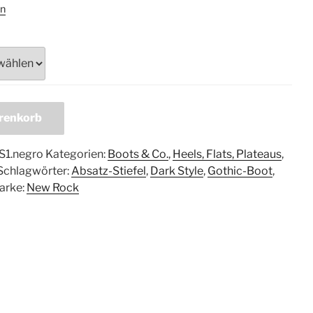
n
renkorb
1.negro
Kategorien:
Boots & Co.
,
Heels, Flats, Plateaus
,
Schlagwörter:
Absatz-Stiefel
,
Dark Style
,
Gothic-Boot
,
arke:
New Rock