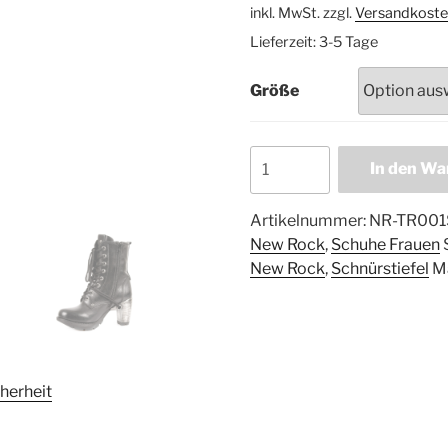
inkl. MwSt.
zzgl.
Versandkoste
Lieferzeit:
3-5 Tage
Größe
In den Wa
Artikelnummer:
NR-TR001S
New Rock
,
Schuhe Frauen
New Rock
,
Schnürstiefel
M
herheit