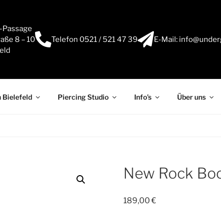
e-Passage
aße 8 – 10
Telefon 0521 / 521 47 39
E-Mail: info@under
eld
 Bielefeld
Piercing Studio
Info’s
Über uns
New Rock Boo
189,00
€