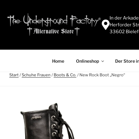
In der Arkad
Herforder Str
33602 Bielef
Home
Onlineshop
Der Store in
Start
/
Schuhe Frauen
/
Boots & Co.
/ New Rock Boot „Negro“