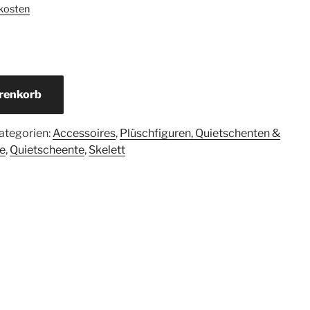
kosten
renkorb
ategorien:
Accessoires
,
Plüschfiguren, Quietschenten &
e
,
Quietscheente
,
Skelett