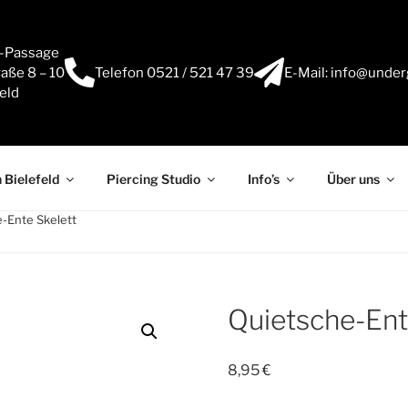
e-Passage
aße 8 – 10
Telefon 0521 / 521 47 39
E-Mail: info@under
eld
 Bielefeld
Piercing Studio
Info’s
Über uns
e-Ente Skelett
Quietsche-Ent
8,95
€