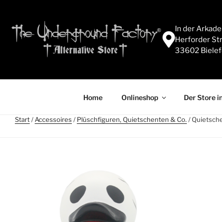
In der Arkad
Herforder Str
33602 Bielef
Home
Onlineshop
Der Store in
Start
/
Accessoires
/
Plüschfiguren, Quietschenten & Co.
/ Quietsch