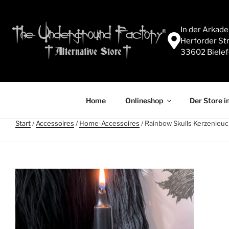
In der Arkad
Herforder Str
33602 Bielef
Home
Onlineshop
Der Store in
Start
/
Accessoires
/
Home-Accessoires
/ Rainbow Skulls Kerzenleuch