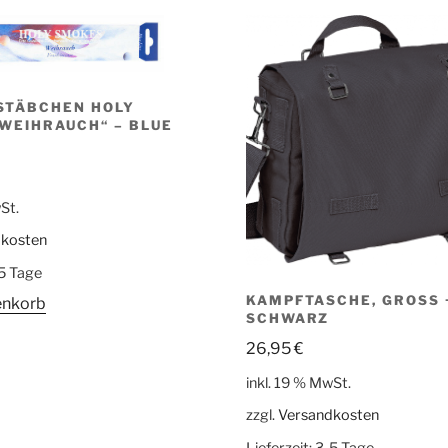
STÄBCHEN HOLY
WEIHRAUCH“ – BLUE
St.
dkosten
5 Tage
KAMPFTASCHE, GROSS + 
enkorb
CHWARZ
26,95
€
inkl. 19 % MwSt.
zzgl.
Versandkosten
Lieferzeit:
3-5 Tage