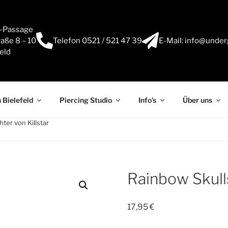
e-Passage
aße 8 – 10
Telefon 0521 / 521 47 39
E-Mail: info@under
eld
 Bielefeld
Piercing Studio
Info’s
Über uns
ter von Killstar
Rainbow Skulls
17,95
€