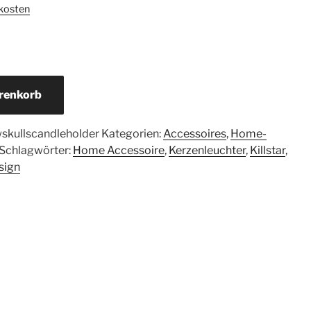
kosten
renkorb
skullscandleholder
Kategorien:
Accessoires
,
Home-
Schlagwörter:
Home Accessoire
,
Kerzenleuchter
,
Killstar
,
sign