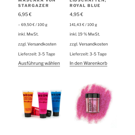
STARGAZER
ROYAL BLUE
6,95
€
4,95
€
–
69,50
€
/
100
g
141,43
€
/
100
g
inkl. MwSt.
inkl. 19 % MwSt.
zzgl.
Versandkosten
zzgl.
Versandkosten
Lieferzeit:
3-5 Tage
Lieferzeit:
3-5 Tage
Ausführung wählen
In den Warenkorb