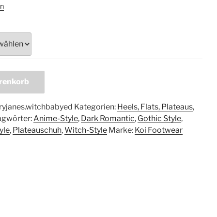
n
renkorb
ryjanes.witchbabyed
Kategorien:
Heels, Flats, Plateaus
,
agwörter:
Anime-Style
,
Dark Romantic
,
Gothic Style
,
yle
,
Plateauschuh
,
Witch-Style
Marke:
Koi Footwear