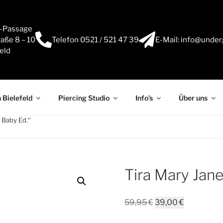
e-Passage
aße 8 – 10
Telefon 0521 / 521 47 39
E-Mail: info@under
eld
 Bielefeld
Piercing Studio
Info’s
Über uns
 Baby Ed.“
Tira Mary Jane
59,95
€
39,00
€