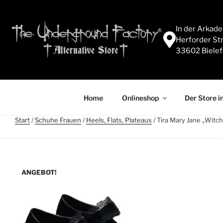
In der Arkad
Herforder Str
33602 Bielef
Home
Onlineshop
Der Store in
Start
/
Schuhe Frauen
/
Heels, Flats, Plateaus
/ Tira Mary Jane „Witch
ANGEBOT!